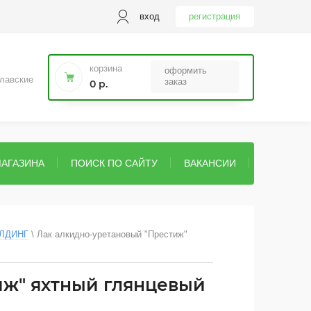
вход
регистрация
корзина
оформить
лавские
заказ
0 р.
МАГАЗИНА
ПОИСК ПО САЙТУ
ВАКАНСИИ
ОЛДИНГ
 \ 
Лак алкидно-уретановый "Престиж" 
иж" яхтный глянцевый