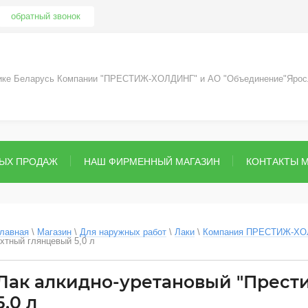
обратный звонок
лике Беларусь Компании "ПРЕСТИЖ-ХОЛДИНГ" и АО "Объединение"Ярос
ВЫХ ПРОДАЖ
НАШ ФИРМЕННЫЙ МАГАЗИН
КОНТАКТЫ 
лавная
 \ 
Магазин
 \ 
Для наружных работ
 \ 
Лаки
 \ 
Компания ПРЕСТИЖ-Х
хтный глянцевый 5,0 л
Лак алкидно-уретановый "Прест
5,0 л